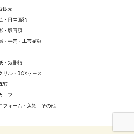
縁販売
絵・日本画額
彩・版画額
繍・手芸・工芸品額
紙・短冊額
クリル・BOXケース
真額
カーフ
ニフォーム・魚拓・その他