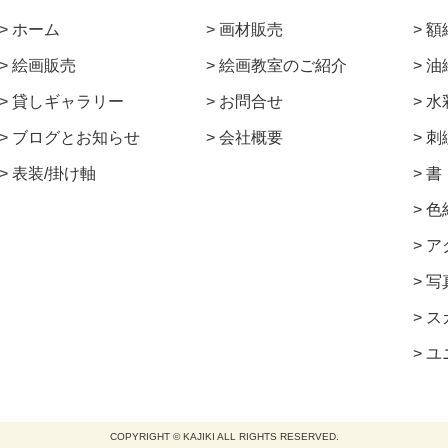
ホーム
画材販売
額
絵画販売
絵画教室のご紹介
油
貸しギャラリー
お問合せ
水
ブログとお知らせ
会社概要
刺
表装/掛け軸
書
色
ア
写
ス
ユ
COPYRIGHT © KAJIKI ALL RIGHTS RESERVED.