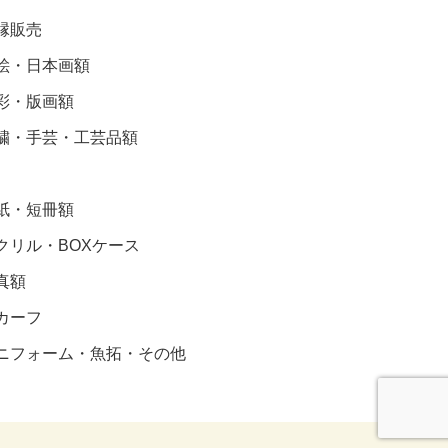
縁販売
絵・日本画額
彩・版画額
繍・手芸・工芸品額
紙・短冊額
クリル・BOXケース
真額
カーフ
ニフォーム・魚拓・その他