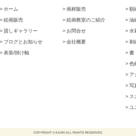
ホーム
画材販売
額
絵画販売
絵画教室のご紹介
油
貸しギャラリー
お問合せ
水
ブログとお知らせ
会社概要
刺
表装/掛け軸
書
色
ア
写
ス
ユ
COPYRIGHT © KAJIKI ALL RIGHTS RESERVED.