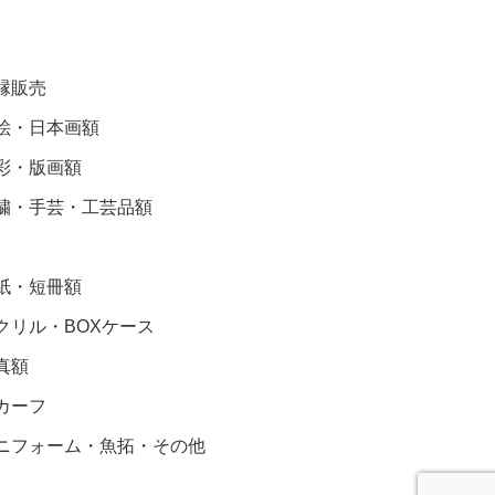
縁販売
絵・日本画額
彩・版画額
繍・手芸・工芸品額
紙・短冊額
クリル・BOXケース
真額
カーフ
ニフォーム・魚拓・その他