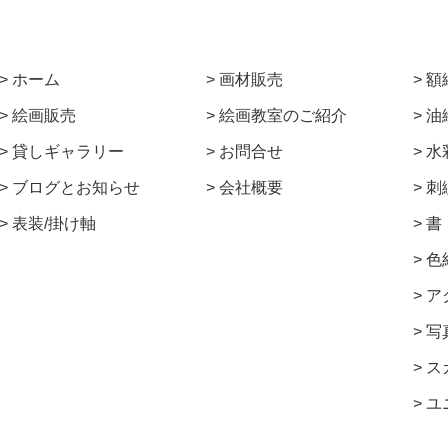
ホーム
画材販売
額
絵画販売
絵画教室のご紹介
油
貸しギャラリー
お問合せ
水
ブログとお知らせ
会社概要
刺
表装/掛け軸
書
色
ア
写
ス
ユ